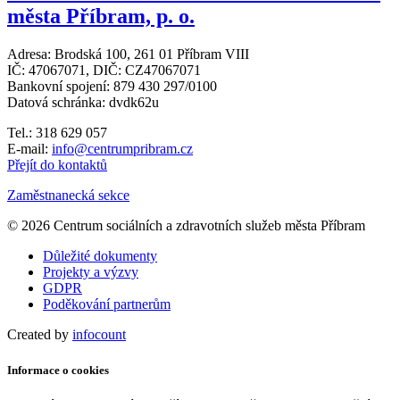
města Příbram, p. o.
Adresa: Brodská 100, 261 01 Příbram VIII
IČ: 47067071, DIČ: CZ47067071
Bankovní spojení: 879 430 297/0100
Datová schránka: dvdk62u
Tel.: 318 629 057
E-mail:
info@centrumpribram.cz
Přejít do kontaktů
Zaměstnanecká sekce
© 2026 Centrum sociálních a zdravotních služeb města Příbram
Důležité dokumenty
Projekty a výzvy
GDPR
Poděkování partnerům
Created by
infocount
Informace o cookies