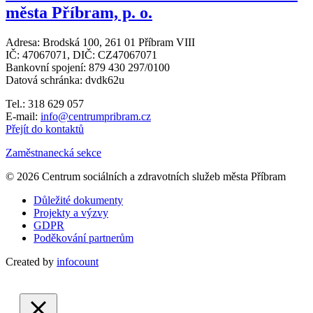
města Příbram, p. o.
Adresa: Brodská 100, 261 01 Příbram VIII
IČ: 47067071, DIČ: CZ47067071
Bankovní spojení: 879 430 297/0100
Datová schránka: dvdk62u
Tel.: 318 629 057
E-mail:
info@centrumpribram.cz
Přejít do kontaktů
Zaměstnanecká sekce
© 2026 Centrum sociálních a zdravotních služeb města Příbram
Důležité dokumenty
Projekty a výzvy
GDPR
Poděkování partnerům
Created by
infocount