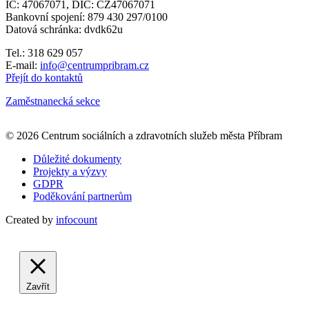
IČ: 47067071, DIČ: CZ47067071
Bankovní spojení: 879 430 297/0100
Datová schránka: dvdk62u
Tel.: 318 629 057
E-mail:
info@centrumpribram.cz
Přejít do kontaktů
Zaměstnanecká sekce
+
© 2026 Centrum sociálních a zdravotních služeb města Příbram
−
Důležité dokumenty
Projekty a výzvy
GDPR
Poděkování partnerům
Created by
infocount
Zavřít