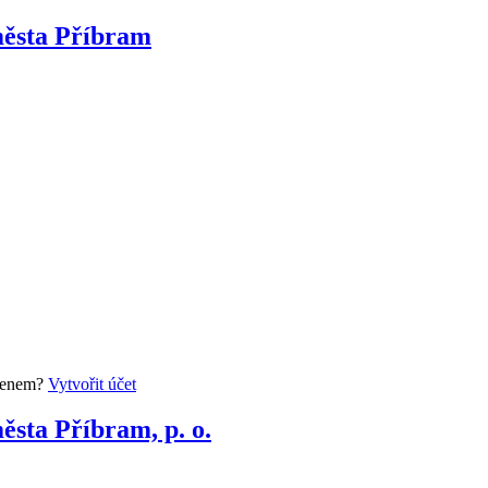
města Příbram
členem?
Vytvořit účet
ěsta Příbram, p. o.