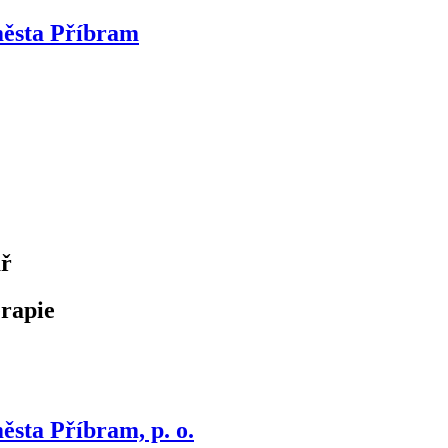
města Příbram
ář
erapie
ěsta Příbram, p. o.