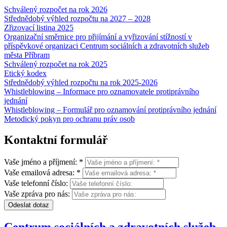
Schválený rozpočet na rok 2026
Střednědobý výhled rozpočtu na 2027 – 2028
Zřizovací listina 2025
Organizační směrnice pro přijímání a vyřizování stížností v
příspěvkové organizaci Centrum sociálních a zdravotních služeb
města Příbram
Schválený rozpočet na rok 2025
Etický kodex
Střednědobý výhled rozpočtu na rok 2025-2026
Whistleblowing – Informace pro oznamovatele protiprávního
jednání
Whistleblowing – Formulář pro oznamování protiprávního jednání
Metodický pokyn pro ochranu práv osob
Kontaktní formulář
Vaše jméno a příjmení: *
Vaše emailová adresa: *
Vaše telefonní číslo:
Vaše zpráva pro nás:
Odeslat dotaz