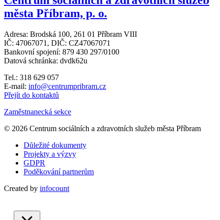
Centrum sociálních a zdravotních služeb
města Příbram, p. o.
Adresa: Brodská 100, 261 01 Příbram VIII
IČ: 47067071, DIČ: CZ47067071
Bankovní spojení: 879 430 297/0100
Datová schránka: dvdk62u
Tel.: 318 629 057
E-mail:
info@centrumpribram.cz
Přejít do kontaktů
Zaměstnanecká sekce
© 2026 Centrum sociálních a zdravotních služeb města Příbram
Důležité dokumenty
Projekty a výzvy
GDPR
Poděkování partnerům
Created by
infocount