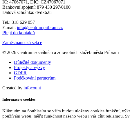
IČ: 47067071, DIČ: CZ47067071
Bankovní spojení: 879 430 297/0100
Datová schránka: dvdk62u
Tel.: 318 629 057
E-mail:
info@centrumpribram.cz
Přejít do kontaktů
Zaměstnanecká sekce
© 2026 Centrum sociálních a zdravotních služeb města Příbram
Důležité dokumenty
Projekty a výzvy
GDPR
Poděkování partnerům
Created by
infocount
Informace o cookies
Kliknutím na Souhlasím se vším budou uloženy cookies funkční, výk
používání webu, měřit funkčnost našeho webu i vás cílit reklamou. Sv