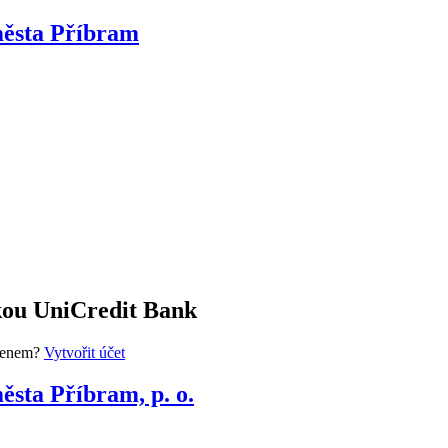
města Příbram
dkou UniCredit Bank
členem?
Vytvořit účet
ěsta Příbram, p. o.