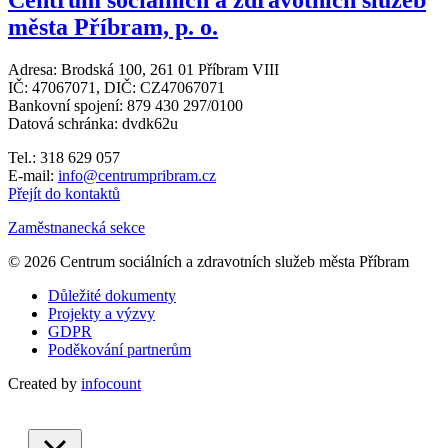
Centrum sociálních a zdravotních služeb
města Příbram, p. o.
Adresa: Brodská 100, 261 01 Příbram VIII
IČ: 47067071, DIČ: CZ47067071
Bankovní spojení: 879 430 297/0100
Datová schránka: dvdk62u
Tel.: 318 629 057
E-mail:
info@centrumpribram.cz
Přejít do kontaktů
Zaměstnanecká sekce
© 2026 Centrum sociálních a zdravotních služeb města Příbram
Důležité dokumenty
Projekty a výzvy
GDPR
Poděkování partnerům
Created by
infocount