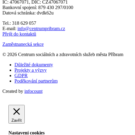
IČ: 47067071, DIČ: CZ47067071
Bankovní spojení: 879 430 297/0100
Datová schránka: dvdk62u
Tel.: 318 629 057
E-mail:
info@centrumpribram.cz
Přejít do kontaktů
Zaměstnanecká sekce
© 2026 Centrum sociálních a zdravotních služeb města Příbram
Důležité dokumenty
Projekty a výzvy
GDPR
Poděkování partnerům
Created by
infocount
Zavřít
Nastavení cookies