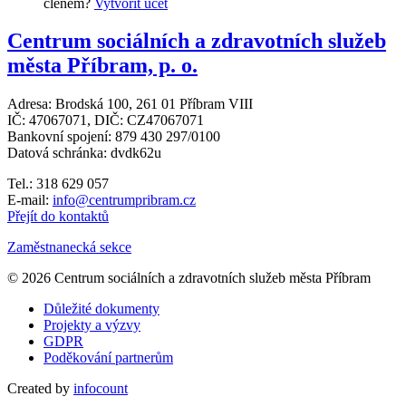
členem?
Vytvořit účet
Centrum sociálních a zdravotních služeb
města Příbram, p. o.
Adresa: Brodská 100, 261 01 Příbram VIII
IČ: 47067071, DIČ: CZ47067071
Bankovní spojení: 879 430 297/0100
Datová schránka: dvdk62u
Tel.: 318 629 057
E-mail:
info@centrumpribram.cz
Přejít do kontaktů
Zaměstnanecká sekce
© 2026 Centrum sociálních a zdravotních služeb města Příbram
Důležité dokumenty
Projekty a výzvy
GDPR
Poděkování partnerům
Created by
infocount