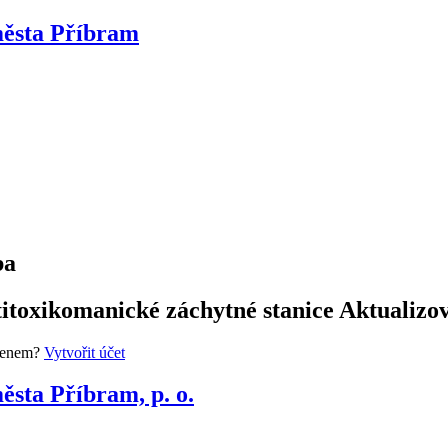
města Příbram
ba
itoxikomanické záchytné stanice Aktualizov
členem?
Vytvořit účet
ěsta Příbram, p. o.