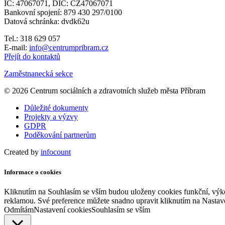
IČ: 47067071, DIČ: CZ47067071
Bankovní spojení: 879 430 297/0100
Datová schránka: dvdk62u
Tel.: 318 629 057
E-mail:
info@centrumpribram.cz
Přejít do kontaktů
Zaměstnanecká sekce
© 2026 Centrum sociálních a zdravotních služeb města Příbram
Důležité dokumenty
Projekty a výzvy
GDPR
Poděkování partnerům
Created by
infocount
Informace o cookies
Kliknutím na Souhlasím se vším budou uloženy cookies funkční, výko
reklamou. Své preference můžete snadno upravit kliknutím na Nastav
Odmítám
Nastavení cookies
Souhlasím se vším