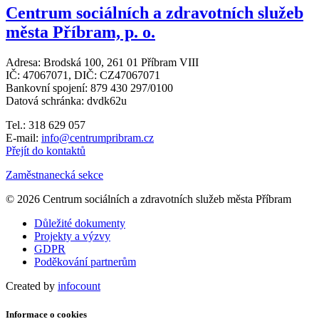
Centrum sociálních a zdravotních služeb
města Příbram, p. o.
Adresa: Brodská 100, 261 01 Příbram VIII
IČ: 47067071, DIČ: CZ47067071
Bankovní spojení: 879 430 297/0100
Datová schránka: dvdk62u
Tel.: 318 629 057
E-mail:
info@centrumpribram.cz
Přejít do kontaktů
Zaměstnanecká sekce
© 2026 Centrum sociálních a zdravotních služeb města Příbram
Důležité dokumenty
Projekty a výzvy
GDPR
Poděkování partnerům
Created by
infocount
Informace o cookies