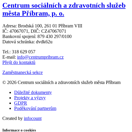
Centrum sociálních a zdravotních služeb
města Příbram, p. o.
Adresa: Brodská 100, 261 01 Příbram VIII
IČ: 47067071, DIČ: CZ47067071
Bankovní spojení: 879 430 297/0100
Datová schránka: dvdk62u
Tel.: 318 629 057
E-mail:
info@centrumpribram.cz
Přejít do kontaktů
Zaměstnanecká sekce
© 2026 Centrum sociálních a zdravotních služeb města Příbram
Důležité dokumenty
Projekty a výzvy
GDPR
Poděkování partnerům
Created by
infocount
Informace o cookies