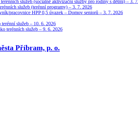
erénních služeb (sociálně aktivizační služby pro rodiny s dětmi) – 3. 7
erénních služeb (terénní programy) – 3. 7. 2026
covník/pracovnice HPP 0,5 úvazek – Domov seniorů – 3. 7. 2026
 terénní služeb – 10. 6. 2026
ko terénních služeb – 9. 6. 2026
ěsta Příbram, p. o.