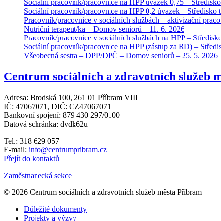
Sociální pracovník/pracovnice na HPP úvazek 0,75 – Středisko t
Sociální pracovník/pracovnice na HPP 0,2 úvazek – Středisko t
Pracovník/pracovnice v sociálních službách – aktivizační pra
Nutriční terapeut/ka – Domov seniorů – 11. 6. 2026
Pracovník/pracovnice v sociálních službách na HPP – Středisko
Sociální pracovník/pracovnice na HPP (zástup za RD) – Středis
Všeobecná sestra – DPP/DPČ – Domov seniorů – 25. 5. 2026
Centrum sociálních a zdravotních služeb m
Adresa: Brodská 100, 261 01 Příbram VIII
IČ: 47067071, DIČ: CZ47067071
Bankovní spojení: 879 430 297/0100
Datová schránka: dvdk62u
Tel.: 318 629 057
E-mail:
info@centrumpribram.cz
Přejít do kontaktů
Zaměstnanecká sekce
© 2026 Centrum sociálních a zdravotních služeb města Příbram
Důležité dokumenty
Projekty a výzvy