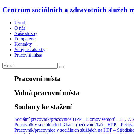
Centrum sociálních a zdravotních služeb 
Úvod
O nás
Naše služby
Fotogalerie
Kontakty
Veřejné zakázky
Pracovní místa
Pracovní místa
Volná pracovní místa
Soubory ke stažení
Sociální pracovník/pracovnice HPP – Domov seniorů – 31. 7. 
Pracovník v sociálních službách (pečovatel/ka) – HPP – Pečova
Pracovník/pracovnice v sociálních službách na HPP – Středisko