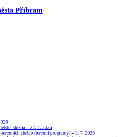
města Příbram
2026
telská služba – 22. 7. 2026
 terénních služeb (terénní programy) – 3. 7. 2026