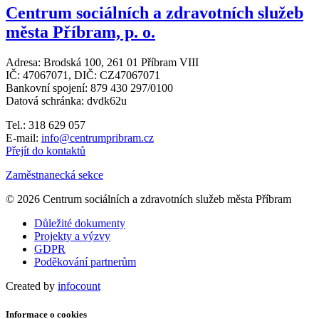
Centrum sociálních a zdravotních služeb
města Příbram, p. o.
Adresa: Brodská 100, 261 01 Příbram VIII
IČ: 47067071, DIČ: CZ47067071
Bankovní spojení: 879 430 297/0100
Datová schránka: dvdk62u
Tel.: 318 629 057
E-mail:
info@centrumpribram.cz
Přejít do kontaktů
Zaměstnanecká sekce
© 2026 Centrum sociálních a zdravotních služeb města Příbram
Důležité dokumenty
Projekty a výzvy
GDPR
Poděkování partnerům
Created by
infocount
Informace o cookies