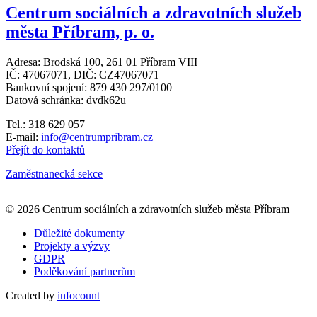
Centrum sociálních a zdravotních služeb
města Příbram, p. o.
Adresa: Brodská 100, 261 01 Příbram VIII
IČ: 47067071, DIČ: CZ47067071
Bankovní spojení: 879 430 297/0100
Datová schránka: dvdk62u
Tel.: 318 629 057
E-mail:
info@centrumpribram.cz
Přejít do kontaktů
Zaměstnanecká sekce
Leaflet
|
© Seznam.cz a.s. a další
+
© 2026 Centrum sociálních a zdravotních služeb města Příbram
−
Důležité dokumenty
Projekty a výzvy
GDPR
Poděkování partnerům
Created by
infocount