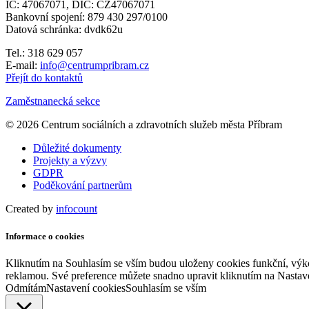
IČ: 47067071, DIČ: CZ47067071
Bankovní spojení: 879 430 297/0100
Datová schránka: dvdk62u
Tel.: 318 629 057
E-mail:
info@centrumpribram.cz
Přejít do kontaktů
Zaměstnanecká sekce
© 2026 Centrum sociálních a zdravotních služeb města Příbram
Důležité dokumenty
Projekty a výzvy
GDPR
Poděkování partnerům
Created by
infocount
Informace o cookies
Kliknutím na Souhlasím se vším budou uloženy cookies funkční, výko
reklamou. Své preference můžete snadno upravit kliknutím na Nastav
Odmítám
Nastavení cookies
Souhlasím se vším