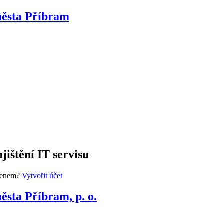
města Příbram
jištění IT servisu
členem?
Vytvořit účet
ěsta Příbram, p. o.