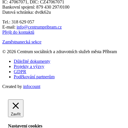
IČ: 47067071, DIČ: CZ47067071
Bankovní spojení: 879 430 297/0100
Datová schránka: dvdk62u
Tel.: 318 629 057
E-mail:
info@centrumpribram.cz
Přejít do kontaktů
Zaměstnanecká sekce
© 2026 Centrum sociálních a zdravotních služeb města Příbram
Důležité dokumenty
Projekty a výzvy
GDPR
Poděkování partnerům
Created by
infocount
Zavřít
Nastavení cookies