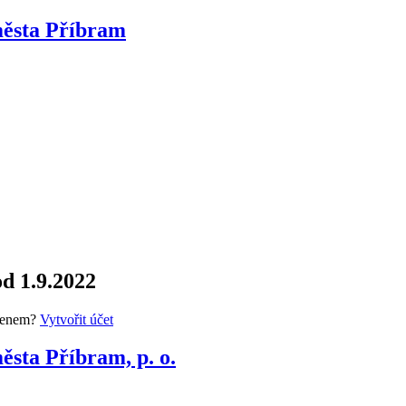
města Příbram
d 1.9.2022
členem?
Vytvořit účet
ěsta Příbram, p. o.