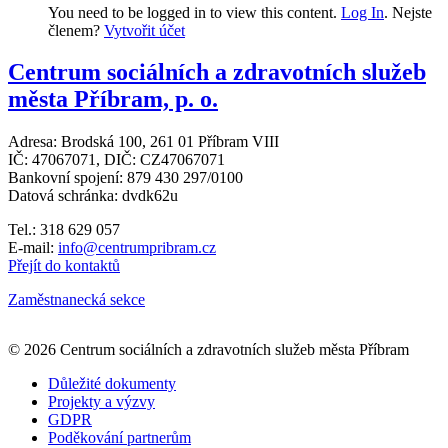
You need to be logged in to view this content.
Log In
. Nejste
členem?
Vytvořit účet
Centrum sociálních a zdravotních služeb
města Příbram, p. o.
Adresa: Brodská 100, 261 01 Příbram VIII
IČ: 47067071, DIČ: CZ47067071
Bankovní spojení: 879 430 297/0100
Datová schránka: dvdk62u
Tel.: 318 629 057
E-mail:
info@centrumpribram.cz
Přejít do kontaktů
Zaměstnanecká sekce
Leaflet
|
© Seznam.cz a.s. a další
+
© 2026 Centrum sociálních a zdravotních služeb města Příbram
−
Důležité dokumenty
Projekty a výzvy
GDPR
Poděkování partnerům