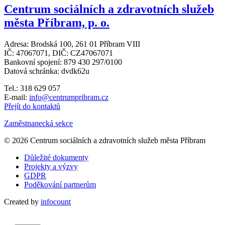
Centrum sociálních a zdravotních služeb
města Příbram, p. o.
Adresa: Brodská 100, 261 01 Příbram VIII
IČ: 47067071, DIČ: CZ47067071
Bankovní spojení: 879 430 297/0100
Datová schránka: dvdk62u
Tel.: 318 629 057
E-mail:
info@centrumpribram.cz
Přejít do kontaktů
Zaměstnanecká sekce
© 2026 Centrum sociálních a zdravotních služeb města Příbram
Důležité dokumenty
Projekty a výzvy
GDPR
Poděkování partnerům
Created by
infocount