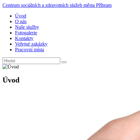
Centrum sociálních a zdravotních služeb města Příbram
Úvod
O nás
Naše služby
Fotogalerie
Kontakty
Veřejné zakázky
Pracovní místa
Úvod