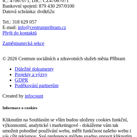
IČ: 47067071, DIČ: CZ47067071
Bankovní spojení: 879 430 297/0100
Datová schránka: dvdk62u
Tel.: 318 629 057
E-mail:
info@centrumpribram.cz
Přejít do kontaktů
Zaměstnanecká sekce
Leaflet
|
© Seznam.cz a.s. a další
+
© 2026 Centrum sociálních a zdravotních služeb města Příbram
−
Důležité dokumenty
Projekty a výzvy
GDPR
Poděkování partnerům
Created by
infocount
Informace o cookies
Kliknutím na Souhlasím se vším budou uloženy cookies funkční,
výkonnostní, analytické i marketingové - dokážeme vám tak
umožnit pohodlné používání webu, měřit funkčnost našeho webu i
vás cílit reklamou. Své preference můžete snadno upravit kliknutím