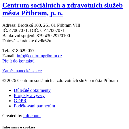
Centrum sociálních a zdravotních služeb
města Příbram, p. o.
Adresa: Brodská 100, 261 01 Příbram VIII
IČ: 47067071, DIČ: CZ47067071
Bankovní spojení: 879 430 297/0100
Datová schránka: dvdk62u
Tel.: 318 629 057
E-mail:
info@centrumpribram.cz
Přejít do kontaktů
Zaměstnanecká sekce
© 2026 Centrum sociálních a zdravotních služeb města Příbram
Důležité dokumenty
Projekty a výzvy
GDPR
Poděkování partnerům
Created by
infocount
Informace o cookies