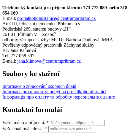
Telefonický kontakt pro příjem klientů: 773 775 889 nebo 318
654 169
E-mail:
protialkoholnistanice@centrumpribram.cz
Areál II, Oblastní nemocnice Příbram, a.s.
Podbrdská 269, suterén budovy „H“
261 01, Příbram V – Zdaboř
odborný zástupce služby: MUDr. Barbora Daňhová, MHA
Pověřený odpovědný pracovník Záchytné služby:
Bc. Jana Klímová
Tel: 777 058 397
E-mail:
jana.klimova@centrumpribram.cz
Soubory ke stažení
Informace o zpracování osobních údajů
Informace pro úhradu za pobyt na protialkoholní stanici
Iнформація про оплату та обробку персональних даних
Kontaktní formulář
Vaše jméno a příjmení: *
Vaše emailová adresa: *