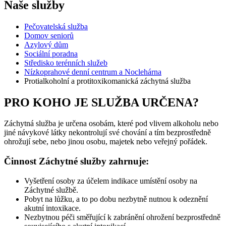
Naše služby
Pečovatelská služba
Domov seniorů
Azylový dům
Sociální poradna
Středisko terénních služeb
Nízkoprahové denní centrum a Noclehárna
Protialkoholní a protitoxikomanická záchytná služba
PRO KOHO JE SLUŽBA URČENA?
Záchytná služba je určena osobám, které pod vlivem alkoholu nebo
jiné návykové látky nekontrolují své chování a tím bezprostředně
ohrožují sebe, nebo jinou osobu, majetek nebo veřejný pořádek.
Činnost Záchytné služby zahrnuje:
Vyšetření osoby za účelem indikace umístění osoby na
Záchytné službě.
Pobyt na lůžku, a to po dobu nezbytně nutnou k odeznění
akutní intoxikace.
Nezbytnou péči směřující k zabránění ohrožení bezprostředně