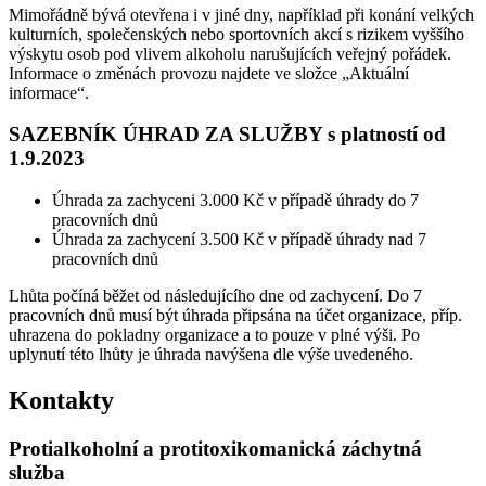
Mimořádně bývá otevřena i v jiné dny, například při konání velkých
kulturních, společenských nebo sportovních akcí s rizikem vyššího
výskytu osob pod vlivem alkoholu narušujících veřejný pořádek.
Informace o změnách provozu najdete ve složce „Aktuální
informace“.
SAZEBNÍK ÚHRAD ZA SLUŽBY s platností od
1.9.2023
Úhrada za zachyceni 3.000 Kč v případě úhrady do 7
pracovních dnů
Úhrada za zachycení 3.500 Kč v případě úhrady nad 7
pracovních dnů
Lhůta počíná běžet od následujícího dne od zachycení. Do 7
pracovních dnů musí být úhrada připsána na účet organizace, příp.
uhrazena do pokladny organizace a to pouze v plné výši. Po
uplynutí této lhůty je úhrada navýšena dle výše uvedeného.
Kontakty
Protialkoholní a protitoxikomanická záchytná
služba