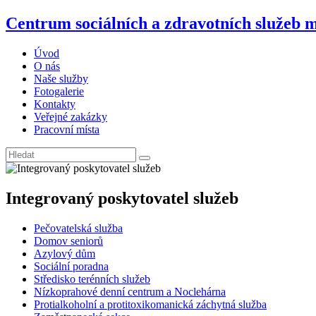
Centrum sociálních a zdravotních služeb 
Úvod
O nás
Naše služby
Fotogalerie
Kontakty
Veřejné zakázky
Pracovní místa
Integrovaný poskytovatel služeb
Pečovatelská služba
Domov seniorů
Azylový dům
Sociální poradna
Středisko terénních služeb
Nízkoprahové denní centrum a Noclehárna
Protialkoholní a protitoxikomanická záchytná služba