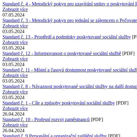
Standard č. 4 - Metodický pokyn pro uzavírání smluv o poskytování 
Zobrazit více
07.05.2024
Standard č. 3 - Metodický pokyn pro jednání se zájemcem o Pečovate
Zobrazit více
03.05.2024
Standard č. 13 - Prostředí a podmínky poskytované sociální služby
[P
Zobrazit více
03.05.2024
Standard č. 12 - Informovanost o poskytované sociální službě
[PDF]
Zobrazit více
03.05.2024
Standard č. 11 - Místní a časová dostupnost poskytované sociální slu
Zobrazit více
03.05.2024
Standard č. 8 - Návaznost poskytované sociální služby na další dostu
Zobrazit více
03.05.2024
Standard č. 1 - Cíle a způsoby poskytování sociální služby
[PDF]
Zobrazit více
26.04.2024
Standard č. 10 - Profesní rozvoj zaměstnanců
[PDF]
Zobrazit více
26.04.2024
Standard č. 9 Personální a organizační zajištění služby
[PDF]