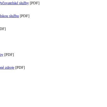
Pečovatelské služby
[PDF]
lskou službu
[PDF]
DF]
žby
[PDF]
pné zdroje
[PDF]