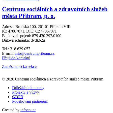
Centrum sociálních a zdravotních služeb
města Příbram, p. o.
Adresa: Brodská 100, 261 01 Příbram VIII
IČ: 47067071, DIČ: CZ47067071
Bankovní spojení: 879 430 297/0100
Datová schránka: dvdk62u
Tel.: 318 629 057
E-mail:
info@centrumpribram.cz
Přejít do kontaktů
Zaměstnanecká sekce
Leaflet
|
© Seznam.cz a.s. a další
+
© 2026 Centrum sociálních a zdravotních služeb města Příbram
−
Důležité dokumenty
Projekty a výzvy
GDPR
Poděkování partnerům
Created by
infocount