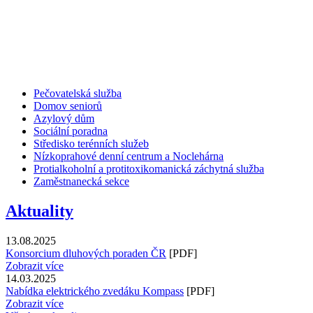
Pečovatelská služba
Domov seniorů
Azylový dům
Sociální poradna
Středisko terénních služeb
Nízkoprahové denní centrum a Noclehárna
Protialkoholní a protitoxikomanická záchytná služba
Zaměstnanecká sekce
Aktuality
13.08.2025
Konsorcium dluhových poraden ČR
[PDF]
Zobrazit více
14.03.2025
Nabídka elektrického zvedáku Kompass
[PDF]
Zobrazit více